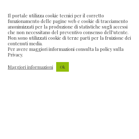
Il portale utilizza cookie tecnici per il corretto
funzionamento delle pagine web e cookie di tracciamento
anonimizzati per la produzione di statistiche sugli accessi
Servizi
che non necessitano del preventivo consenso dell'utente.
Non sono utilizzati cookie di terze parti per la fruizione dei
contenuti media.
Per avere maggiori informazioni consulta la policy sulla
I nostri suggerimenti per
Privacy.
vivere l’isola al meglio
Maggiori informazioni
Ok
Massaggi