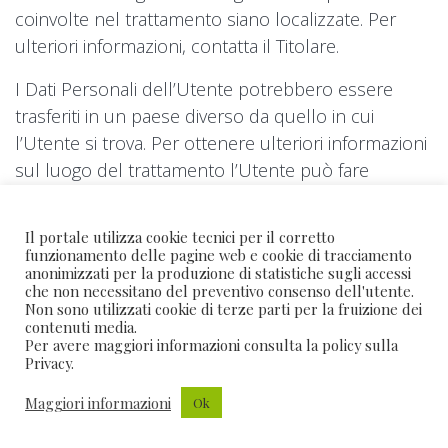
coinvolte nel trattamento siano localizzate. Per
ulteriori informazioni, contatta il Titolare.
I Dati Personali dell’Utente potrebbero essere
trasferiti in un paese diverso da quello in cui
l’Utente si trova. Per ottenere ulteriori informazioni
sul luogo del trattamento l’Utente può fare
riferimento alla sezione relativa ai dettagli sul
trattamento dei Dati Personali.
Il portale utilizza cookie tecnici per il corretto
funzionamento delle pagine web e cookie di tracciamento
L’Utente ha diritto a ottenere informazioni in merito
anonimizzati per la produzione di statistiche sugli accessi
che non necessitano del preventivo consenso dell'utente.
alla base giuridica del trasferimento di Dati al di
Non sono utilizzati cookie di terze parti per la fruizione dei
fuori dell’Unione Europea o ad un’organizzazione
contenuti media.
Per avere maggiori informazioni consulta la policy sulla
internazionale di diritto internazionale pubblico o
Privacy.
costituita da due o più paesi, come ad esempio
l’ONU, nonché in merito alle misure di sicurezza
Maggiori informazioni
Ok
adottate dal Titolare per proteggere i Dati.