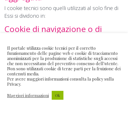
I cookie tecnici sono quelli utilizzati al solo fine di
Essi si dividono in:
Cookie di navigazione o di
sessione
Il portale utilizza cookie tecnici per il corretto
Questi cookie consentono di salvare le preferenze
funzionamento delle pagine web e cookie di tracciamento
di navigazione ed ottimizzare l’esperienza di
anonimizzati per la produzione di statistiche sugli accessi
che non necessitano del preventivo consenso dell'utente.
navigazione dell’Utente. Fra questi Cookie
Non sono utilizzati cookie di terze parti per la fruizione dei
rientrano, ad esempio, quelli per impostare la
contenuti media.
Per avere maggiori informazioni consulta la policy sulla
lingua e la valuta o per la gestione di statistiche da
Privacy.
parte del Titolare del sito.
Maggiori informazioni
Ok
Cookie funzionali
Questi cookie consentono salvare la sessione
dell’Utente e per svolgere altre attività
strettamente necessarie al funzionamento di