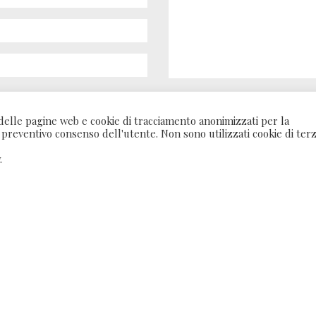
trattamento dei miei dati personali.
Acconsento a ricevere newsletter
o delle pagine web e cookie di tracciamento anonimizzati per la
 preventivo consenso dell'utente. Non sono utilizzati cookie di ter
.
SEND US AN EMAIL
fo
info@irishotelischia.com