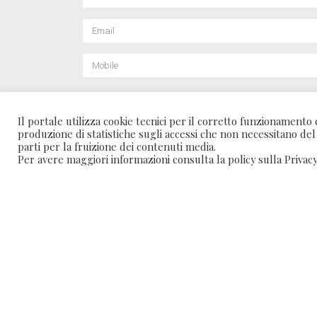
Ho preso visione della
privacy policy
e acconsento al 
Il portale utilizza cookie tecnici per il corretto funzionament
produzione di statistiche sugli accessi che non necessitano del
parti per la fruizione dei contenuti media.
Per avere maggiori informazioni consulta la policy sulla Privacy
CALL US
+39 081 3332001